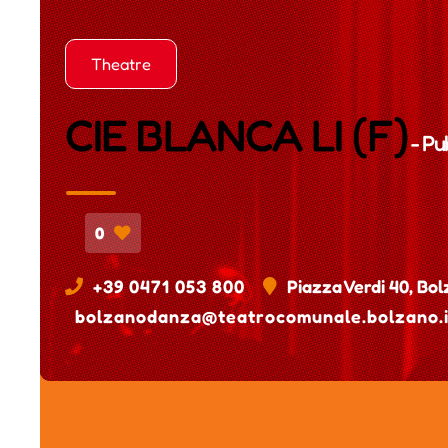
Theatre
CIE BLANCA LI (F)
- Pu
0
+39 0471 053 800
Piazza Verdi 40, Bol
bolzanodanza@teatrocomunale.bolzano.i