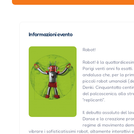
Informazioni evento
Robot!
Robot! è la quattordices
Parigi venti anni fa esatti.
andalusa che, per la prima
piccoli robot umanoidi (d
Denki. Cinquantotto centi
del palcoscenico, alla str
“replicanti”.
Il debutto assoluto del lav
Danse e la creazione prom
regime di movimento demol
vibrare i sofisticatissimi robot, altamente interattivi