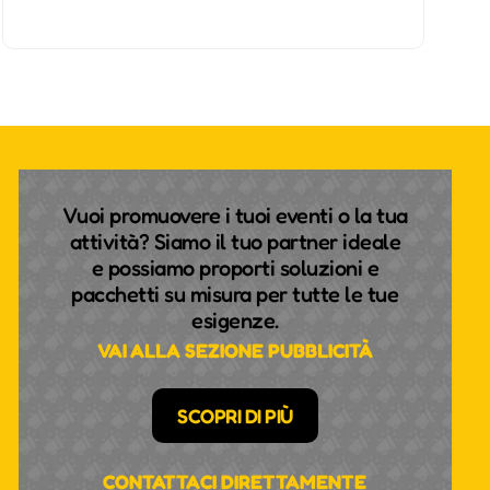
Vuoi promuovere i tuoi eventi o la tua
attività? Siamo il tuo partner ideale
e possiamo proporti soluzioni e
pacchetti su misura per tutte le tue
esigenze.
VAI ALLA SEZIONE PUBBLICITÀ
SCOPRI DI PIÙ
CONTATTACI DIRETTAMENTE