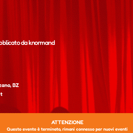
bblicato da
knormand
zano, BZ
t
ATTENZIONE
Questo evento è terminato, rimani connesso per nuovi eventi