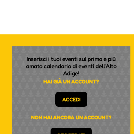
Inserisci i tuoi eventi sul primo e più
amato calendario di eventi dell'Alto
Adige!
HAI GIÀ UN ACCOUNT?
ACCEDI
NON HAI ANCORA UN ACCOUNT?