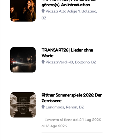
género(s). An Introduction
Piazza Alto Adige 1, Bolzano,
BZ
TRANSART26 | Lieder ohne
Worte
Piazza Verdi 40, Bolzano, BZ
Rittner Sommerspiele 2026: Der
Zerrissene
Lengmoos, Renon, BZ
L'evento si tiene dal 24 Lug 2026
al 13 Ago 2026