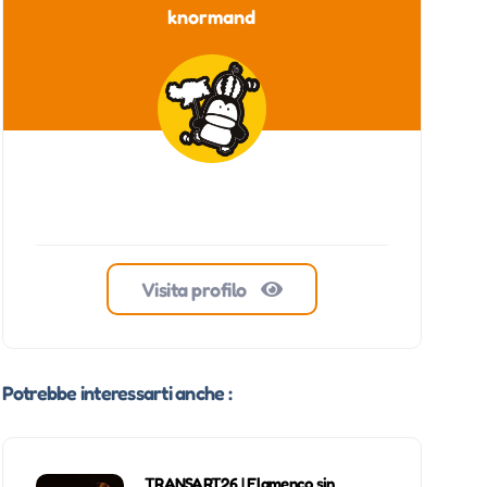
knormand
Visita profilo
Potrebbe interessarti anche :
TRANSART26 | Flamenco sin