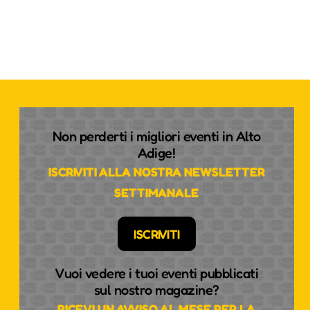
Non perderti i migliori eventi in Alto
Adige!
ISCRIVITI ALLA NOSTRA NEWSLETTER
SETTIMANALE
ISCRIVITI
Vuoi vedere i tuoi eventi pubblicati
sul nostro magazine?
RICEVI UN AVVISO AL MESE PER LA