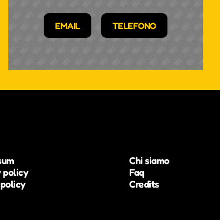
EMAIL
TELEFONO
sum
Chi siamo
 policy
Faq
policy
Credits