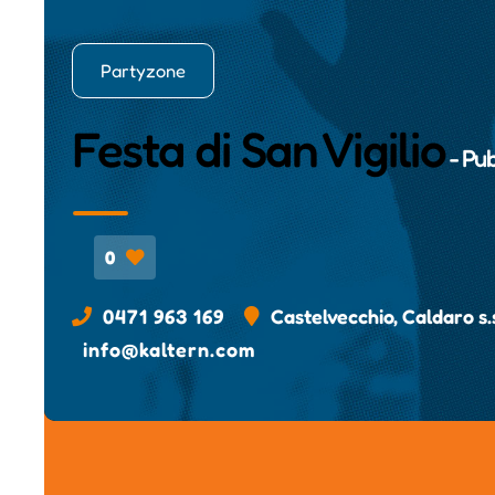
Partyzone
Festa di San Vigilio
- Pu
0
0471 963 169
Castelvecchio, Caldaro s.s
info@kaltern.com