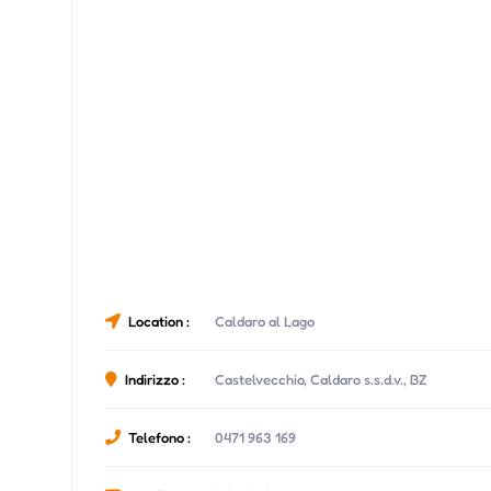
Location :
Caldaro al Lago
Indirizzo :
Castelvecchio, Caldaro s.s.d.v., BZ
Telefono :
0471 963 169