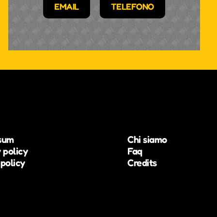
EMAIL
TELEFONO
sum
Chi siamo
 policy
Faq
policy
Credits