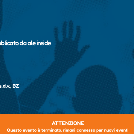
bblicato da
ale inside
.d.v., BZ
ATTENZIONE
Questo evento è terminato, rimani connesso per nuovi eventi