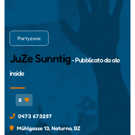
Partyzone
JuZe Sunntig
- Pubblicato da
ale
inside
0
0473 673297
Mühlgasse 13, Naturno, BZ