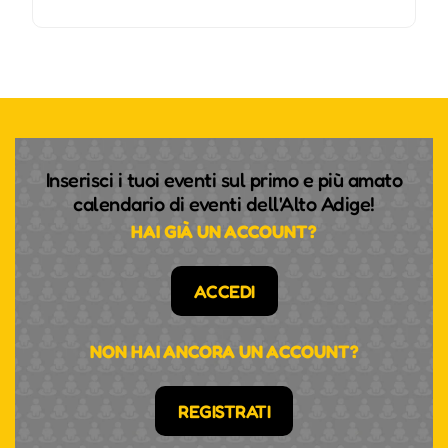
Inserisci i tuoi eventi sul primo e più amato
calendario di eventi dell'Alto Adige!
HAI GIÀ UN ACCOUNT?
ACCEDI
NON HAI ANCORA UN ACCOUNT?
REGISTRATI