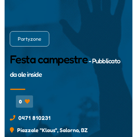
Partyzone
Festa campestre
- Pubblicato
da
ale inside
0
0471 810231
Piazzale "Klaus", Salorno, BZ