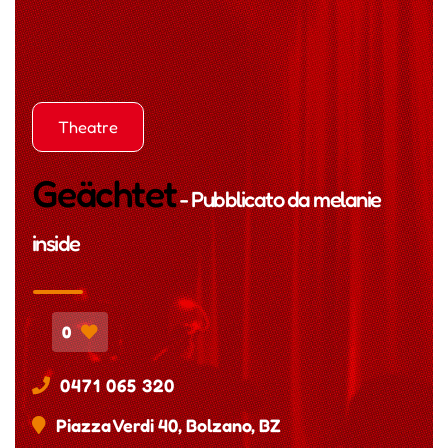
Theatre
Geächtet
- Pubblicato da
melanie
inside
0
0471 065 320
Piazza Verdi 40, Bolzano, BZ