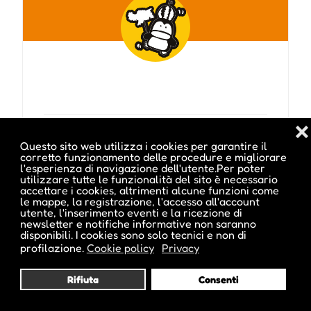
❌
Visita profilo
Questo sito web utilizza i cookies per garantire il
corretto funzionamento delle procedure e migliorare
l'esperienza di navigazione dell'utente.Per poter
utilizzare tutte le funzionalità del sito è necessario
accettare i cookies, altrimenti alcune funzioni come
le mappe, la registrazione, l'accesso all'account
Potrebbe interessarti anche :
utente, l'inserimento eventi e la ricezione di
newsletter e notifiche informative non saranno
disponibili. I cookies sono solo tecnici e non di
profilazione.
Cookie policy
Privacy
Echt.Hand.Gemacht – das
Marlinger Marktfestl
Rifiuta
Consenti
Via A. Pattis 1 - Parco pubblico,
Marlengo, BZ