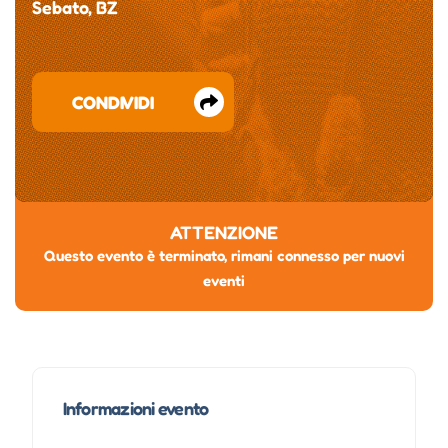
Sebato, BZ
CONDIVIDI
ATTENZIONE
Questo evento è terminato, rimani connesso per nuovi
eventi
Informazioni evento