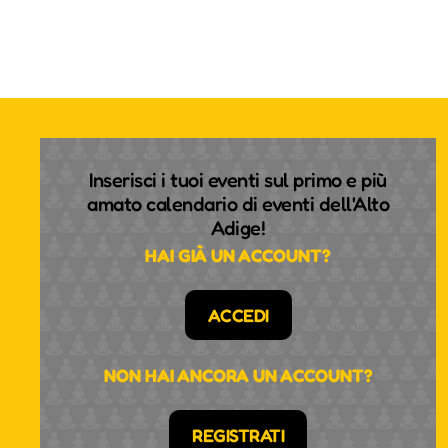
Inserisci i tuoi eventi sul primo e più
amato calendario di eventi dell'Alto
Adige!
HAI GIÀ UN ACCOUNT?
ACCEDI
NON HAI ANCORA UN ACCOUNT?
REGISTRATI