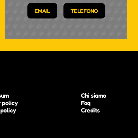
EMAIL
TELEFONO
sum
Chi siamo
 policy
Faq
policy
Credits