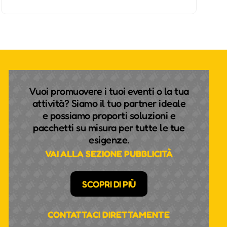
Vuoi promuovere i tuoi eventi o la tua
attività? Siamo il tuo partner ideale
e possiamo proporti soluzioni e
pacchetti su misura per tutte le tue
esigenze.
VAI ALLA SEZIONE PUBBLICITÀ
SCOPRI DI PIÙ
CONTATTACI DIRETTAMENTE