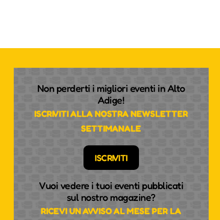
Non perderti i migliori eventi in Alto
Adige!
ISCRIVITI ALLA NOSTRA NEWSLETTER
SETTIMANALE
ISCRIVITI
Vuoi vedere i tuoi eventi pubblicati
sul nostro magazine?
RICEVI UN AVVISO AL MESE PER LA