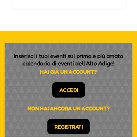
Inserisci i tuoi eventi sul primo e più amato
calendario di eventi dell'Alto Adige!
HAI GIÀ UN ACCOUNT?
ACCEDI
NON HAI ANCORA UN ACCOUNT?
REGISTRATI