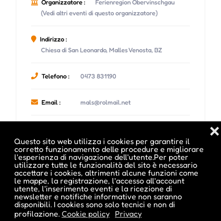
Organizzatore :
Ferienregion Obervinschgau
(Vedi altri eventi di questo organizzatore)
Indirizzo :
Chiesa di San Leonardo, Malles Venosta, BZ
Telefono :
0473 831190
Email :
mals@rolmail.net
❌
Sito Web :
ferienregion-obervinschgau.it
Questo sito web utilizza i cookies per garantire il
corretto funzionamento delle procedure e migliorare
l'esperienza di navigazione dell'utente.Per poter
utilizzare tutte le funzionalità del sito è necessario
accettare i cookies, altrimenti alcune funzioni come
le mappe, la registrazione, l'accesso all'account
Date e orari evento :
utente, l'inserimento eventi e la ricezione di
newsletter e notifiche informative non saranno
disponibili. I cookies sono solo tecnici e non di
profilazione.
Cookie policy
Privacy