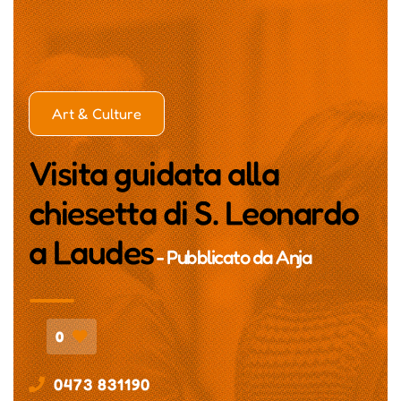
Art & Culture
Visita guidata alla
chiesetta di S. Leonardo
a Laudes
- Pubblicato da
Anja
0
0473 831190