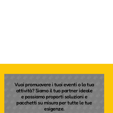
Vuoi promuovere i tuoi eventi o la tua
attività? Siamo il tuo partner ideale
e possiamo proporti soluzioni e
pacchetti su misura per tutte le tue
esigenze.