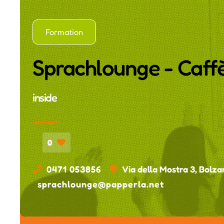
Formation
Sprachlounge - Caffè 
inside
0
0471 053856
Via della Mostra 3, Bolza
sprachlounge@papperla.net