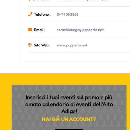
Telefono :
0471 053856
Email :
sprachlounge@papperla.net
Sito Web :
www.papperla.net
Inserisci i tuoi eventi sul primo e più
amato calendario di eventi dell'Alto
Adige!
HAI GIÀ UN ACCOUNT?