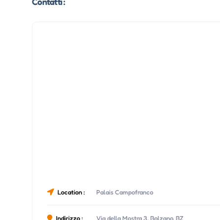
Contatti :
Location :
Palais Campofranco
Indirizzo :
Via della Mostra 3, Bolzano, BZ