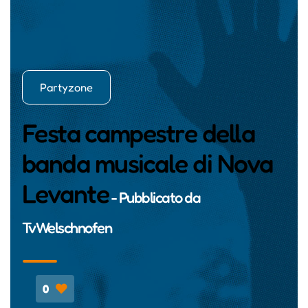
Partyzone
Festa campestre della
banda musicale di Nova
Levante
- Pubblicato da
TvWelschnofen
0