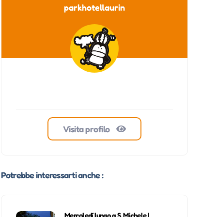
parkhotellaurin
Visita profilo
Potrebbe interessarti anche :
Mercoledí lungo a S. Michele |