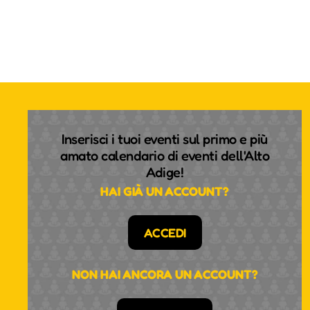
Inserisci i tuoi eventi sul primo e più
amato calendario di eventi dell'Alto
Adige!
HAI GIÀ UN ACCOUNT?
ACCEDI
NON HAI ANCORA UN ACCOUNT?