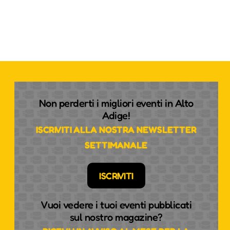
Non perderti i migliori eventi in Alto
Adige!
ISCRIVITI ALLA NOSTRA NEWSLETTER
SETTIMANALE
ISCRIVITI
Vuoi vedere i tuoi eventi pubblicati
sul nostro magazine?