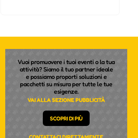
Vuoi promuovere i tuoi eventi o la tua
attività? Siamo il tuo partner ideale
e possiamo proporti soluzioni e
pacchetti su misura per tutte le tue
esigenze.
VAI ALLA SEZIONE PUBBLICITÀ
SCOPRI DI PIÙ
CONTATTACI DIRETTAMENTE