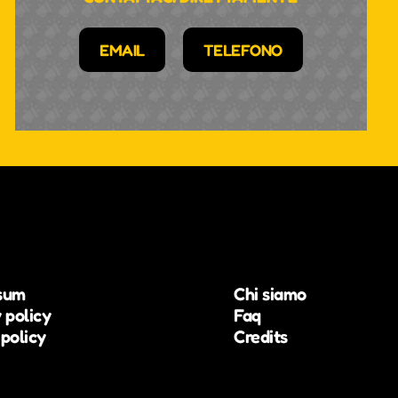
EMAIL
TELEFONO
sum
Chi siamo
 policy
Faq
policy
Credits