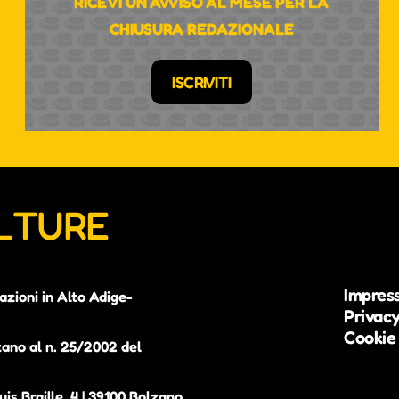
RICEVI UN AVVISO AL MESE PER LA
CHIUSURA REDAZIONALE
ISCRIVITI
ULTURE
Impres
azioni in Alto Adige-
Privacy
Cookie 
zano al n. 25/2002 del
is Braille, 4 | 39100 Bolzano