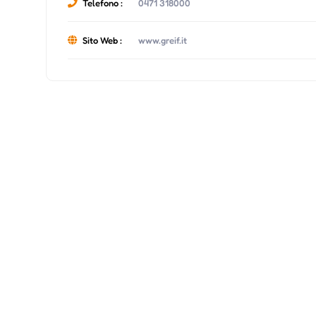
Telefono :
0471 318000
Sito Web :
www.greif.it