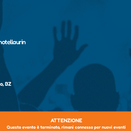
otellaurin
o, BZ
ATTENZIONE
Questo evento è terminato, rimani connesso per nuovi eventi