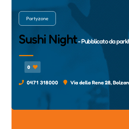
Partyzone
Sushi Night
- Pubblicato da
parkh
0
0471 318000
Via della Rena 28, Bolzan