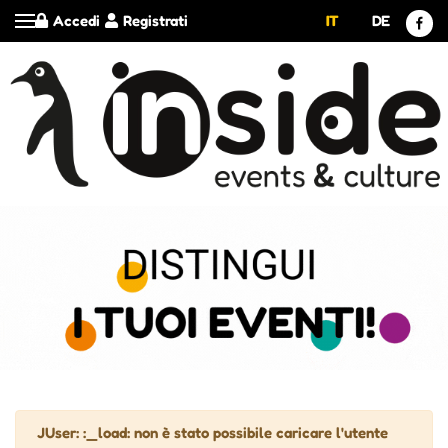
Accedi
Registrati
IT
DE
Attenzione
JUser: :_load: non è stato possibile caricare l'utente