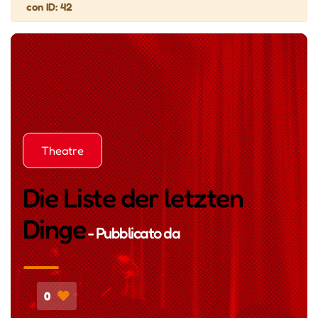
con ID: 42
Theatre
Die Liste der letzten
Dinge
- Pubblicato da
0