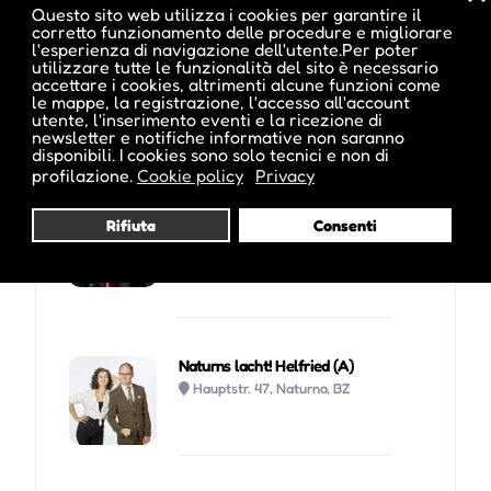
Questo sito web utilizza i cookies per garantire il
corretto funzionamento delle procedure e migliorare
l'esperienza di navigazione dell'utente.Per poter
Tutti gli uomini che non sono
utilizzare tutte le funzionalità del sito è necessario
Piazza del Teatro 2, Merano,
accettare i cookies, altrimenti alcune funzioni come
BZ
le mappe, la registrazione, l'accesso all'account
utente, l'inserimento eventi e la ricezione di
newsletter e notifiche informative non saranno
disponibili. I cookies sono solo tecnici e non di
profilazione.
Cookie policy
Privacy
Naturns lacht! Jashgawronsky
Rifiuta
Consenti
Brothers (I)
Hauptstr. 47, Naturno, BZ
Naturns lacht! Helfried (A)
Hauptstr. 47, Naturno, BZ