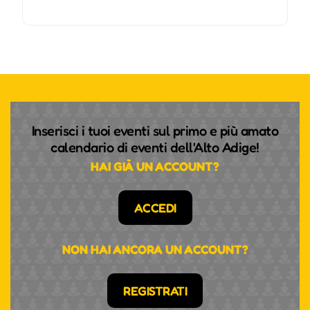
Inserisci i tuoi eventi sul primo e più amato
calendario di eventi dell'Alto Adige!
HAI GIÀ UN ACCOUNT?
ACCEDI
NON HAI ANCORA UN ACCOUNT?
REGISTRATI