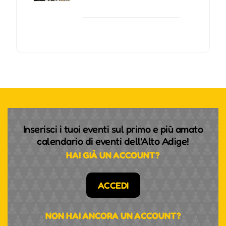
Inserisci i tuoi eventi sul primo e più amato
calendario di eventi dell'Alto Adige!
HAI GIÀ UN ACCOUNT?
ACCEDI
NON HAI ANCORA UN ACCOUNT?