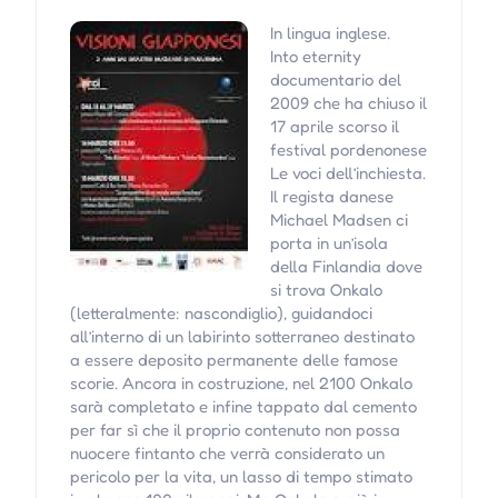
In lingua inglese.
Into eternity
documentario del
2009 che ha chiuso il
17 aprile scorso il
festival pordenonese
Le voci dell’inchiesta.
Il regista danese
Michael Madsen ci
porta in un’isola
della Finlandia dove
si trova Onkalo
(letteralmente: nascondiglio), guidandoci
all’interno di un labirinto sotterraneo destinato
a essere deposito permanente delle famose
scorie. Ancora in costruzione, nel 2100 Onkalo
sarà completato e infine tappato dal cemento
per far sì che il proprio contenuto non possa
nuocere fintanto che verrà considerato un
pericolo per la vita, un lasso di tempo stimato