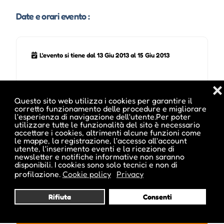
Date e orari evento :
L'evento si tiene dal 13 Giu 2013 al 15 Giu 2013
❌
Questo sito web utilizza i cookies per garantire il
Note sugli orari :
corretto funzionamento delle procedure e migliorare
l'esperienza di navigazione dell'utente.Per poter
ore 18.00 - 24.00 Uhr
utilizzare tutte le funzionalità del sito è necessario
accettare i cookies, altrimenti alcune funzioni come
le mappe, la registrazione, l'accesso all'account
utente, l'inserimento eventi e la ricezione di
newsletter e notifiche informative non saranno
Pubblicato da :
disponibili. I cookies sono solo tecnici e non di
profilazione.
Cookie policy
Privacy
Rifiuta
Consenti
ale inside