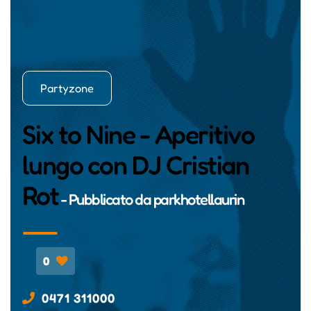
Partyzone
Six to Nine - Aperitivo
lungo con DJ Cristian
Rot
- Pubblicato da
parkhotellaurin
0
0471 311000