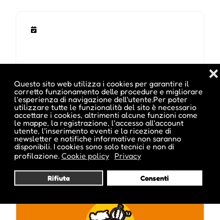
❌
Note sugli orari :
Questo sito web utilizza i cookies per garantire il
h. 18:00-21:00
corretto funzionamento delle procedure e migliorare
l'esperienza di navigazione dell'utente.Per poter
utilizzare tutte le funzionalità del sito è necessario
accettare i cookies, altrimenti alcune funzioni come
le mappe, la registrazione, l'accesso all'account
Pubblicato da :
utente, l'inserimento eventi e la ricezione di
newsletter e notifiche informative non saranno
disponibili. I cookies sono solo tecnici e non di
profilazione.
Cookie policy
Privacy
Rifiuta
Consenti
parkhotellaurin