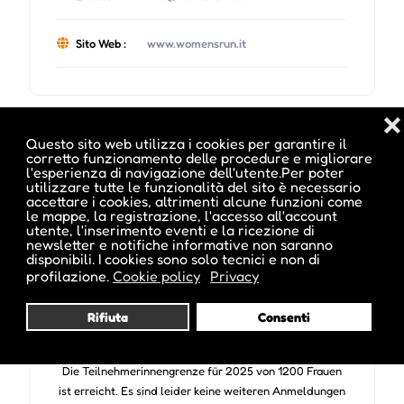
Sito Web :
www.womensrun.it
❌
Questo sito web utilizza i cookies per garantire il
Date e orari evento :
corretto funzionamento delle procedure e migliorare
l'esperienza di navigazione dell'utente.Per poter
utilizzare tutte le funzionalità del sito è necessario
accettare i cookies, altrimenti alcune funzioni come
le mappe, la registrazione, l'accesso all'account
utente, l'inserimento eventi e la ricezione di
newsletter e notifiche informative non saranno
disponibili. I cookies sono solo tecnici e non di
profilazione.
Cookie policy
Privacy
Note sugli orari :
Rifiuta
Consenti
Il limite di 1200 partecipanti è stato raggiunto.
Purtroppo non è possibile effettuare ulteriori iscrizioni.
Die Teilnehmerinnengrenze für 2025 von 1200 Frauen
ist erreicht. Es sind leider keine weiteren Anmeldungen