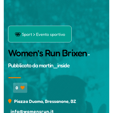
Ō
Sport > Evento sportivo
Women’s Run Brixen
-
Pubblicato da
martin_inside
0
Piazza Duomo, Bressanone, BZ
info@womensrun.it