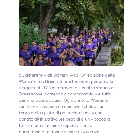
all different – all women: Alla 13ª edizione della
Women’s run Brixen, le partecipanti percorrono
il tragitto di 4,2 km attraverso il centro storico di
Bressanone, correndo o camminando – e tutto
per una buona causa. Ogni anno, la Women’s
run Brixen sostiene un obiettivo solidale: un
terzo della quota di partecipazione viene
donato all’iniziativa „es geat di a un – tocca a
te“, che offre un aiuto rapido e senza
burocrazia alle donne vittime di violenza.