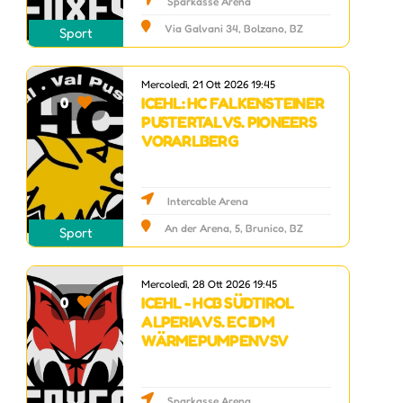
Sparkasse Arena
Via Galvani 34, Bolzano, BZ
Sport
Mercoledì, 21 Ott 2026 19:45
ICEHL: HC FALKENSTEINER
0
PUSTERTAL VS. PIONEERS
VORARLBERG
Intercable Arena
An der Arena, 5, Brunico, BZ
Sport
Mercoledì, 28 Ott 2026 19:45
ICEHL - HCB SÜDTIROL
0
ALPERIA VS. EC IDM
WÄRMEPUMPEN VSV
Sparkasse Arena