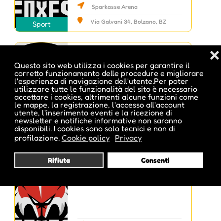
Sparkasse Arena
Via Galvani 34, Bolzano, BZ
Sport
❌
Venerdì, 02 Ott 2026 19:45
ICEHL: HC FALKENSTEINER
0
Questo sito web utilizza i cookies per garantire il
PUSTERTAL VS. OLIMPIJA
corretto funzionamento delle procedure e migliorare
l'esperienza di navigazione dell'utente.Per poter
LJUBLJANA
utilizzare tutte le funzionalità del sito è necessario
accettare i cookies, altrimenti alcune funzioni come
le mappe, la registrazione, l'accesso all'account
utente, l'inserimento eventi e la ricezione di
Intercable Arena
newsletter e notifiche informative non saranno
disponibili. I cookies sono solo tecnici e non di
An der Arena, 5, Brunico, BZ
Sport
profilazione.
Cookie policy
Privacy
Rifiuta
Consenti
Domenica, 04 Ott 2026 16:00
ICEHL - HCB SÜDTIROL
0
ALPERIA VS. FTC-TELEKOM