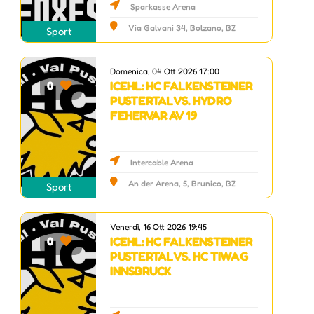
Sparkasse Arena
Via Galvani 34, Bolzano, BZ
Sport
Domenica, 04 Ott 2026 17:00
ICEHL: HC FALKENSTEINER
0
PUSTERTAL VS. HYDRO
FEHERVAR AV 19
Intercable Arena
An der Arena, 5, Brunico, BZ
Sport
Venerdì, 16 Ott 2026 19:45
ICEHL: HC FALKENSTEINER
0
PUSTERTAL VS. HC TIWAG
INNSBRUCK