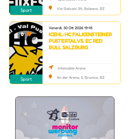
Via Galvani 34, Bolzano, BZ
Sport
Venerdì, 30 Ott 2026 19:45
ICEHL: HC FALKENSTEINER
0
PUSTERTAL VS. EC RED
BULL SALZBURG
Intercable Arena
An der Arena, 5, Brunico, BZ
Sport