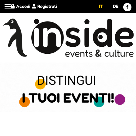
Accedi
Registrati
IT
DE