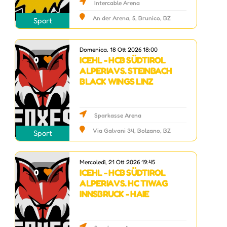
Intercable Arena
An der Arena, 5, Brunico, BZ
Sport
Domenica, 18 Ott 2026 18:00
ICEHL - HCB SÜDTIROL
0
ALPERIA VS. STEINBACH
BLACK WINGS LINZ
Sparkasse Arena
Via Galvani 34, Bolzano, BZ
Sport
Mercoledì, 21 Ott 2026 19:45
ICEHL - HCB SÜDTIROL
0
ALPERIA VS. HC TIWAG
INNSBRUCK - HAIE