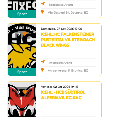
Sparkasse Arena
Via Galvani 34, Bolzano, BZ
Sport
Domenica, 27 Set 2026 17:00
ICEHL: HC FALKENSTEINER
0
PUSTERTAL VS. STEINBACH
BLACK WINGS
Intercable Arena
An der Arena, 5, Brunico, BZ
Sport
Venerdì, 02 Ott 2026 19:45
ICEHL - HCB SÜDTIROL
0
ALPERIA VS. EC-KAC