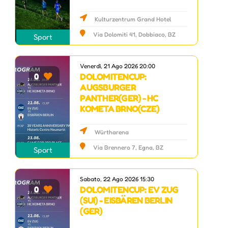
Kulturzentrum Grand Hotel
Via Dolomiti 41, Dobbiaco, BZ
Sport
Venerdì, 21 Ago 2026 20:00
DOLOMITENCUP:
0
AUGSBURGER
PANTHER(GER) - HC
KOMETA BRNO(CZE)
Würtharena
Via Brennero 7, Egna, BZ
Sport
Sabato, 22 Ago 2026 15:30
DOLOMITENCUP: EV ZUG
0
(SUI) - EISBÄREN BERLIN
(GER)