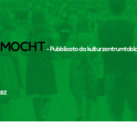
rGMOCHT
- Pubblicato da
kulturzentrumtobl
 BZ