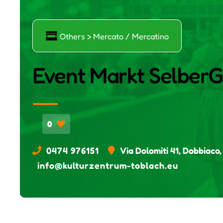
Ő
Others > Mercato / Mercatino
Event Markt Selbe
0
0474 976151
Via Dolomiti 41, Dobbiaco,
info@kulturzentrum-toblach.eu