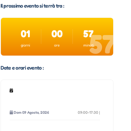
Il prossimo evento si terrà tra :
01
00
57
57
giorni
ore
minuti
Date e orari evento :
Dom 09 Agosto, 2026
09:00-17:30 |