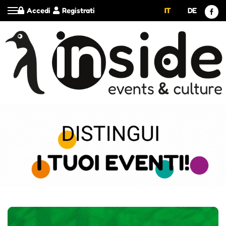
Accedi
Registrati
IT
DE