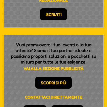
REDAZIONALE
Gio 03 Dicembre, 2026
15:00-17:00 |
ISCRIVITI
Ven 04 Dicembre, 2026
15:00-17:00 |
Mer 09 Dicembre, 2026
15:00-17:00 |
Vuoi promuovere i tuoi eventi o la tua
Gio 10 Dicembre, 2026
15:00-17:00 |
attività? Siamo il tuo partner ideale e
possiamo proporti soluzioni e pacchetti su
Ven 11 Dicembre, 2026
15:00-17:00 |
misura per tutte le tue esigenze.
VAI ALLA SEZIONE PUBBLICITÀ
Mer 16 Dicembre, 2026
15:00-17:00 |
SCOPRI DI PIÙ
Gio 17 Dicembre, 2026
15:00-17:00 |
CONTATTACI DIRETTAMENTE
Ven 18 Dicembre, 2026
15:00-17:00 |