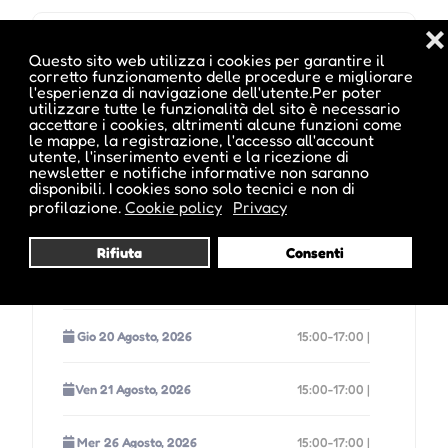
❌
L'evento si tiene dal 07 Gen 2026 al 30 Dic 2026
Questo sito web utilizza i cookies per garantire il
corretto funzionamento delle procedure e migliorare
l'esperienza di navigazione dell'utente.Per poter
utilizzare tutte le funzionalità del sito è necessario
accettare i cookies, altrimenti alcune funzioni come
Mer 12 Agosto, 2026
15:00-17:00 |
le mappe, la registrazione, l'accesso all'account
utente, l'inserimento eventi e la ricezione di
newsletter e notifiche informative non saranno
Gio 13 Agosto, 2026
15:00-17:00 |
disponibili. I cookies sono solo tecnici e non di
profilazione.
Cookie policy
Privacy
Ven 14 Agosto, 2026
15:00-17:00 |
Rifiuta
Consenti
Mer 19 Agosto, 2026
15:00-17:00 |
Gio 20 Agosto, 2026
15:00-17:00 |
Ven 21 Agosto, 2026
15:00-17:00 |
Mer 26 Agosto, 2026
15:00-17:00 |