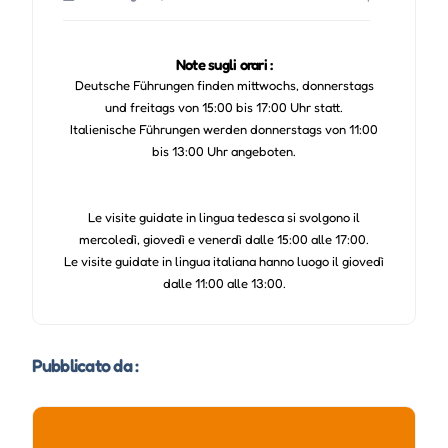
Gio 27 Agosto, 2026
15:00-17:00 |
Note sugli orari :
Deutsche Führungen finden mittwochs, donnerstags
Ven 28 Agosto, 2026
15:00-17:00 |
und freitags von 15:00 bis 17:00 Uhr statt.
Italienische Führungen werden donnerstags von 11:00
bis 13:00 Uhr angeboten.
Mer 02 Settembre, 2026
15:00-17:00 |
Gio 03 Settembre, 2026
15:00-17:00 |
Le visite guidate in lingua tedesca si svolgono il
mercoledì, giovedì e venerdì dalle 15:00 alle 17:00.
Ven 04 Settembre, 2026
15:00-17:00 |
Le visite guidate in lingua italiana hanno luogo il giovedì
dalle 11:00 alle 13:00.
Mer 09 Settembre, 2026
15:00-17:00 |
Pubblicato da :
Gio 10 Settembre, 2026
15:00-17:00 |
Ven 11 Settembre, 2026
15:00-17:00 |