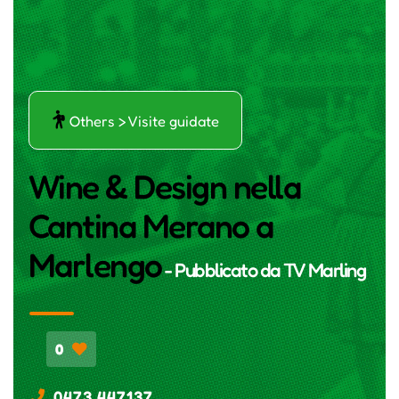
ŕ
Others > Visite guidate
Wine & Design nella
Cantina Merano a
Marlengo
- Pubblicato da
TV Marling
0
0473 447137