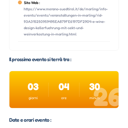
Sito Web :
https://www.merano-suedtirol.it/de/marling/info-
events/events/veranstaltungen-in-marling/rid-
93A315250959495EA879FE6197DF2904-e-wine-
design-kellerfuehrung-mit-sekt-und-
weinverkostung-in-marling.html
Il prossimo evento si terrà tra :
03
04
30
25
giorni
ore
minuti
Date e orari evento :