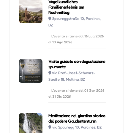
Vogelkundliches
Familienerlebnis am
Nachmittag
Mer 07 Ottobre, 2026
15:00-17:00 |
Spaureggstraße 10, Parcines,
BZ
Gio 08 Ottobre, 2026
15:00-17:00 |
L'evento si tiene dal 16 Lug 2026
al 13 Ago 2026
Ven 09 Ottobre, 2026
15:00-17:00 |
Visita guidata con degustazione
Mer 14 Ottobre, 2026
15:00-17:00 |
spumante
Via Prof.-Josef-Schwarz-
Gio 15 Ottobre, 2026
15:00-17:00 |
Straße 18, Meltina, BZ
L'evento si tiene dal 01 Gen 2026
Ven 16 Ottobre, 2026
15:00-17:00 |
al 31 Dic 2026
Mer 21 Ottobre, 2026
15:00-17:00 |
Meditazione nel giardino storico
del podere Gaudententurm
Gio 22 Ottobre, 2026
15:00-17:00 |
via Spauregg 10, Parcines, BZ