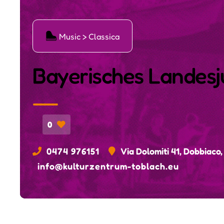
Ģ
Music > Classica
Bayerisches Landes
0
0474 976151
Via Dolomiti 41, Dobbiaco,
info@kulturzentrum-toblach.eu