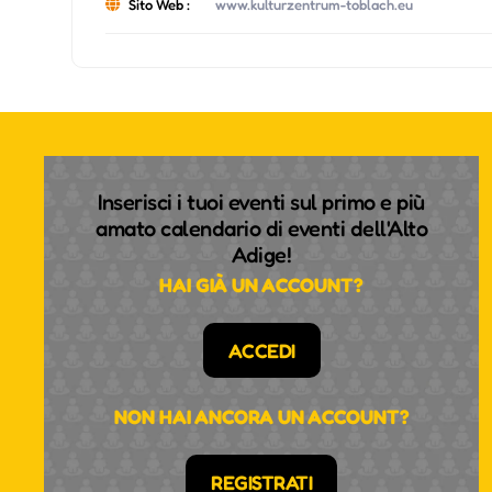
Sito Web :
www.kulturzentrum-toblach.eu
Inserisci i tuoi eventi sul primo e più
amato calendario di eventi dell'Alto
Adige!
HAI GIÀ UN ACCOUNT?
ACCEDI
NON HAI ANCORA UN ACCOUNT?
REGISTRATI