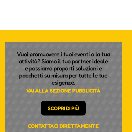
Vuoi promuovere i tuoi eventi o la tua
attività? Siamo il tuo partner ideale
e possiamo proporti soluzioni e
pacchetti su misura per tutte le tue
esigenze.
VAI ALLA SEZIONE PUBBLICITÀ
SCOPRI DI PIÙ
CONTATTACI DIRETTAMENTE