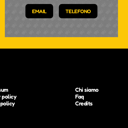
EMAIL
TELEFONO
sum
Chi siamo
 policy
Faq
policy
Credits