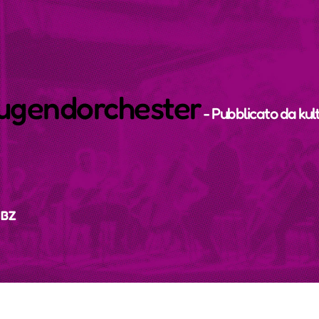
jugendorchester
- Pubblicato da
kul
 BZ