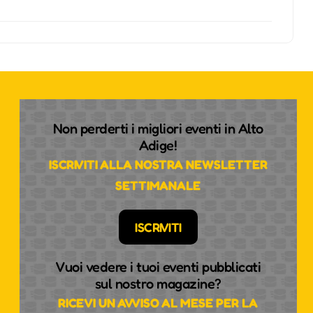
Non perderti i migliori eventi in Alto
Adige!
ISCRIVITI ALLA NOSTRA NEWSLETTER
SETTIMANALE
ISCRIVITI
Vuoi vedere i tuoi eventi pubblicati
sul nostro magazine?
RICEVI UN AVVISO AL MESE PER LA