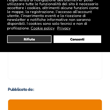
Sito Web :
www.kulturzentrum-toblach.eu
utilizzare tutte le funzionalità del sito è necessario
accettare i cookies, altrimenti alcune funzioni come
le mappe, la registrazione, l'accesso all'account
utente, l'inserimento eventi e la ricezione di
newsletter e notifiche informative non saranno
disponibili. I cookies sono solo tecnici e non di
profilazione.
Cookie policy
Privacy
Date e orari evento :
Rifiuta
Consenti
Pubblicato da :