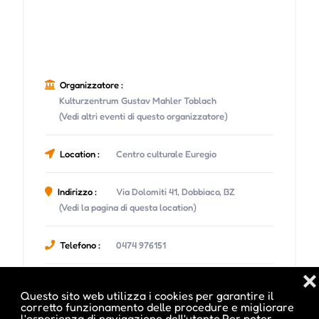
Organizzatore :
Kulturzentrum Gustav Mahler Toblach
(Vedi altri eventi di questo organizzatore)
Location :
Centro culturale Euregio
Indirizzo :
Via Dolomiti 41, Dobbiaco, BZ
(Vedi la pagina di questa location)
Telefono :
0474 976151
❌
Email :
info@kulturzentrum-toblach.eu
Questo sito web utilizza i cookies per garantire il
corretto funzionamento delle procedure e migliorare
l'esperienza di navigazione dell'utente.Per poter