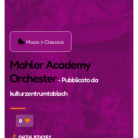
Ģ
Music > Classica
Mahler Academy
Orchester
- Pubblicato da
kulturzentrumtoblach
0
0474 976151