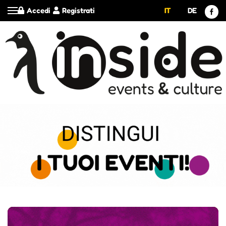
Accedi
Registrati
IT
DE