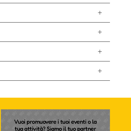
Vuoi promuovere i tuoi eventi o la
tua attività? Siamo il tuo partner