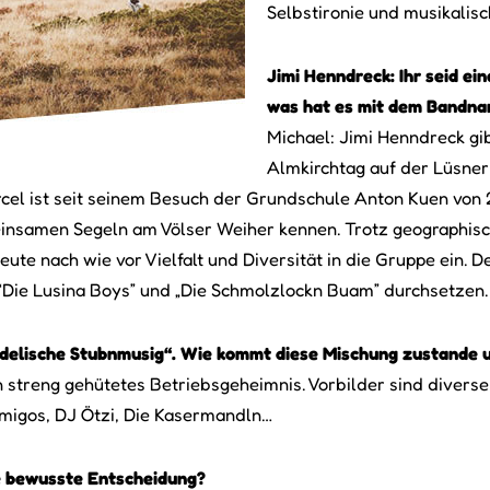
Selbstironie und musikalis
Jimi Henndreck: Ihr seid ei
was hat es mit dem Bandna
Michael: Jimi Henndreck gi
Almkirchtag auf der Lüsner
rcel ist seit seinem Besuch der Grundschule Anton Kuen von 
einsamen Segeln am Völser Weiher kennen. Trotz geographisc
 heute nach wie vor Vielfalt und Diversität in die Gruppe ein.
“Die Lusina Boys” und „Die Schmolzlockn Buam” durchsetzen.
edelische Stubnmusig“. Wie kommt diese Mischung zustande u
n streng gehütetes Betriebsgeheimnis. Vorbilder sind divers
 Amigos, DJ Ötzi, Die Kasermandln…
ine bewusste Entscheidung?