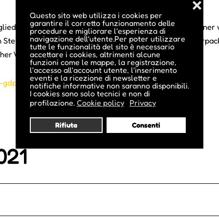
❌
Questo sito web utilizza i cookies per
garantire il corretto funzionamento delle
tglieder der Band stammen aus Lüsen und Völs, was zu einer
procedure e migliorare l'esperienza di
navigazione dell'utente.Per poter utilizzare
n Steirische Harmonika mit Gitarre, Bass und Gesang, verpac
tutte le funzionalità del sito è necessario
scher Volksmusik begeistern können.
accettare i cookies, altrimenti alcune
funzioni come le mappe, la registrazione,
l'accesso all'account utente, l'inserimento
eventi e la ricezione di newsletter e
dprlock/jimihenndreck
notifiche informative non saranno disponibili.
I cookies sono solo tecnici e non di
profilazione.
Cookie policy
Privacy
Rifiuta
Consenti
021