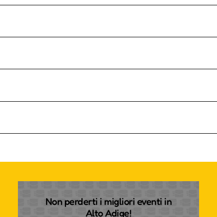
Non perderti i migliori eventi in
Alto Adige!