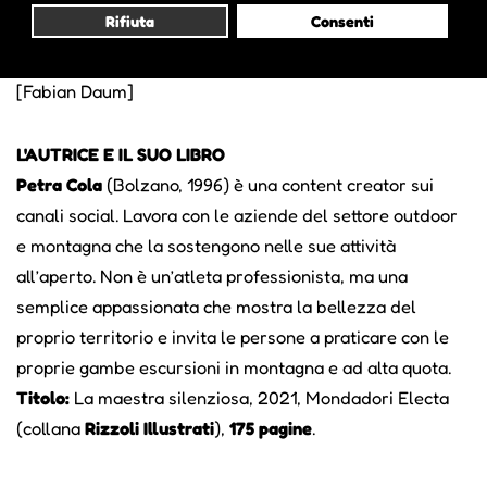
Rifiuta
Consenti
L’augurio è di trovare tanta neve!
[Fabian Daum]
L'AUTRICE E IL SUO LIBRO
Petra Cola
(Bolzano, 1996) è una content creator sui
canali social. Lavora con le aziende del settore outdoor
e montagna che la sostengono nelle sue attività
all’aperto. Non è un’atleta professionista, ma una
semplice appassionata che mostra la bellezza del
proprio territorio e invita le persone a praticare con le
proprie gambe escursioni in montagna e ad alta quota.
Titolo:
La maestra silenziosa, 2021, Mondadori Electa
(collana
Rizzoli Illustrati
),
175 pagine
.