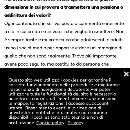
dimensione in cui provare a trasmettere una passione o
addirittura dei valori?
Ogni contenuto che scrivo, posto o commento è inerente
a ciò in cui credo e nei valori che voglio trasmettere. Non
è sempre facile e mi preoccupa che adolescenti e adulti
usino i social media per apparire e dare un’immagine di
quello che non sono realmente. Trovo più importante
avere poco seguito, ma costituito da persone che
vogliono crescere interiormente e crearsi un’idea,
❌
Questo sito web utilizza i cookies per garantire il
un’opinione, un interesse che poi può diventare anche
corretto funzionamento delle procedure e migliorare
passione. Se i follower sono queste persone, allora sei
l'esperienza di navigazione dell'utente.Per poter
utilizzare tutte le funzionalità del sito è necessario
sulla strada giusta. I numeri sono importanti per le
accettare i cookies, altrimenti alcune funzioni come
le mappe, la registrazione, l'accesso all'account
aziende. Per le persone è il messaggio ciò che conta.
utente, l'inserimento eventi e la ricezione di
newsletter e notifiche informative non saranno
disponibili. I cookies sono solo tecnici e non di
Un obiettivo e un augurio per il 2022?
profilazione.
Cookie policy
Privacy
L’obiettivo è visitare le Alpi francesi, svizzere e italiane.