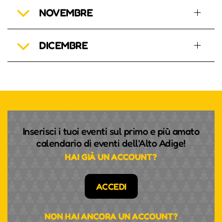
NOVEMBRE
DICEMBRE
Inserisci i tuoi eventi sul primo e più amato
calendario di eventi dell'Alto Adige!
HAI GIÀ UN ACCOUNT?
ACCEDI
NON HAI ANCORA UN ACCOUNT?