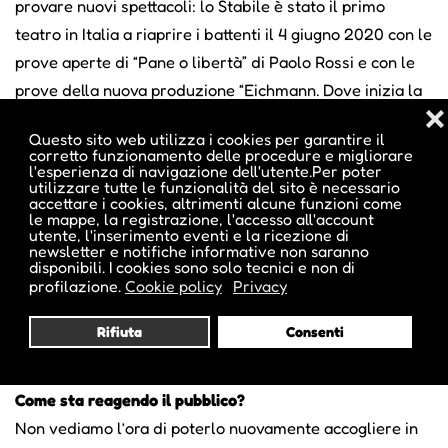
provare nuovi spettacoli: lo Stabile è stato il primo
teatro in Italia a riaprire i battenti il 4 giugno 2020 con le
prove aperte di “Pane o libertà” di Paolo Rossi e con le
prove della nuova produzione “Eichmann. Dove inizia la
❌
notte”.
Questo sito web utilizza i cookies per garantire il
Abbiamo deciso di comporre la stagione 2020/2021 in
corretto funzionamento delle procedure e migliorare
l'esperienza di navigazione dell'utente.Per poter
gran parte da spettacoli nati e cresciuti a Bolzano, per
utilizzare tutte le funzionalità del sito è necessario
dare nuova linfa al settore dello spettacolo dal vivo che,
accettare i cookies, altrimenti alcune funzioni come
le mappe, la registrazione, l'accesso all'account
in seconda battuta, ci dà più agibilità nel riprogrammare
utente, l'inserimento eventi e la ricezione di
newsletter e notifiche informative non saranno
la stagione. Sto parlando di “Romeo e Giulietta. Una
disponibili. I cookies sono solo tecnici e non di
profilazione.
Cookie policy
Privacy
canzone d’amore” e di “Peachum. Un’opera da tre soldi”,
spettacolo scritto da Fausto Paravidino e interpretato,
Rifiuta
Consenti
tra gli altri, da Rocco Papaleo.
Come sta reagendo il pubblico?
Non vediamo l’ora di poterlo nuovamente accogliere in