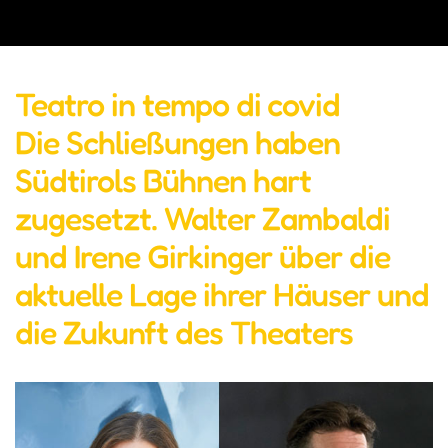
Teatro in tempo di covid
Die Schließungen haben
Südtirols Bühnen hart
zugesetzt. Walter Zambaldi
und Irene Girkinger über die
aktuelle Lage ihrer Häuser und
die Zukunft des Theaters