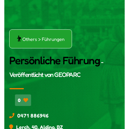
ŕ
Others > Führungen
Persönliche Führung
-
Veröffentlicht von
GEOPARC
0
0471 886946
Lerch, 40, Aldino, BZ