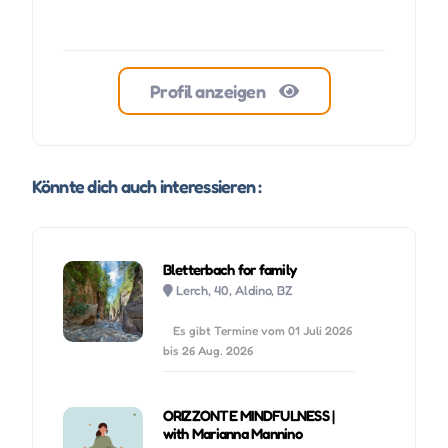
Mo 24 August, 2026
09:30
Profil anzeigen
Di 25 August, 2026
09:30
Mi 26 August, 2026
09:30
Könnte dich auch interessieren :
Do 27 August, 2026
09:30
Fr 28 August, 2026
09:30
Bletterbach for family
Lerch, 40, Aldino, BZ
Sa 29 August, 2026
09:30
Es gibt Termine vom 01 Juli 2026
bis 26 Aug. 2026
So 30 August, 2026
09:30
Mo 31 August, 2026
09:30
ORIZZONTE MINDFULNESS |
with Marianna Mannino