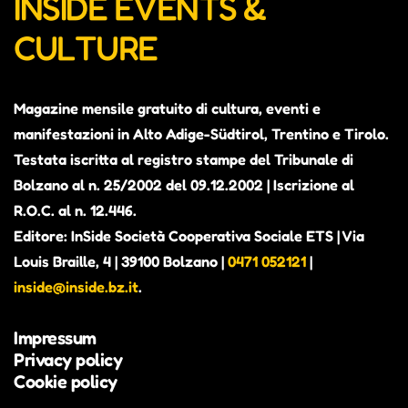
INSIDE EVENTS &
Mo 05 Oktober, 2026
09:30
CULTURE
Di 06 Oktober, 2026
09:30
Magazine mensile gratuito di cultura, eventi e
Mi 07 Oktober, 2026
09:30
manifestazioni in Alto Adige-Südtirol, Trentino e Tirolo.
Testata iscritta al registro stampe del Tribunale di
Do 08 Oktober, 2026
09:30
Bolzano al n. 25/2002 del 09.12.2002 | Iscrizione al
R.O.C. al n. 12.446.
Fr 09 Oktober, 2026
09:30
Editore: InSide Società Cooperativa Sociale ETS | Via
Louis Braille, 4 | 39100 Bolzano |
0471 052121
|
Sa 10 Oktober, 2026
09:30
inside@inside.bz.it
.
So 11 Oktober, 2026
09:30
Impressum
Privacy policy
Mo 12 Oktober, 2026
09:30
Cookie policy
Di 13 Oktober, 2026
09:30