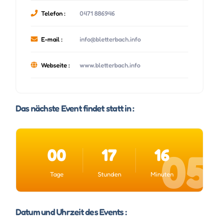
Telefon :
0471 886946
E-mail :
info@bletterbach.info
Webseite :
www.bletterbach.info
Das nächste Event findet statt in :
00
17
16
04
Tage
Stunden
Minuten
Datum und Uhrzeit des Events :