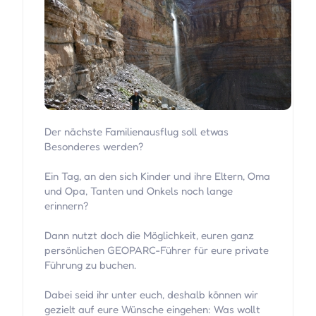
Der nächste Familienausflug soll etwas
Besonderes werden?
Ein Tag, an den sich Kinder und ihre Eltern, Oma
und Opa, Tanten und Onkels noch lange
erinnern?
Dann nutzt doch die Möglichkeit, euren ganz
persönlichen GEOPARC-Führer für eure private
Führung zu buchen.
Dabei seid ihr unter euch, deshalb können wir
gezielt auf eure Wünsche eingehen: Was wollt