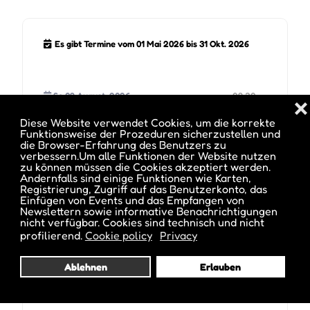
Es gibt Termine vom 01 Mai 2026 bis 31 Okt. 2026
So 09 August, 2026
09:30
❌
Diese Website verwendet Cookies, um die korrekte
Funktionsweise der Prozeduren sicherzustellen und
Mo 10 August, 2026
09:30
die Browser-Erfahrung des Benutzers zu
verbessern.Um alle Funktionen der Website nutzen
zu können müssen die Cookies akzeptiert werden.
Di 11 August, 2026
09:30
Andernfalls sind einige Funktionen wie Karten,
Registrierung, Zugriff auf das Benutzerkonto, das
Einfügen von Events und das Empfangen von
Mi 12 August, 2026
09:30
Newslettern sowie informative Benachrichtigungen
nicht verfügbar. Cookies sind technisch und nicht
profilierend.
Cookie policy
Privacy
Do 13 August, 2026
09:30
Ablehnen
Erlauben
Fr 14 August, 2026
09:30