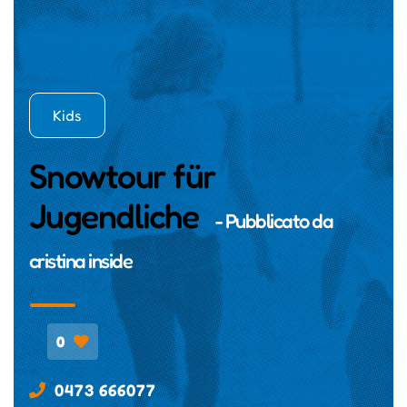
Kids
Snowtour für
Jugendliche
- Pubblicato da
cristina inside
0
0473 666077