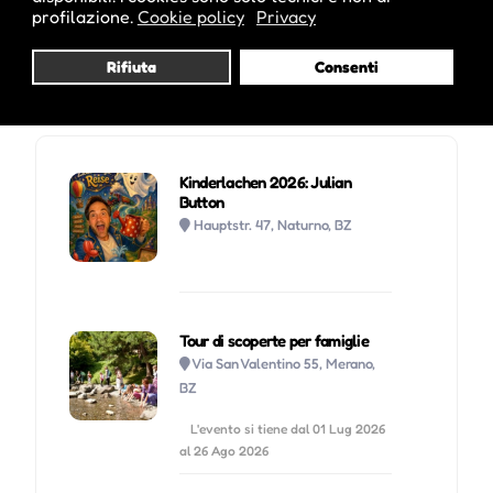
profilazione.
Cookie policy
Privacy
Rifiuta
Consenti
Potrebbe interessarti anche :
Kinderlachen 2026: Julian
Button
Hauptstr. 47, Naturno, BZ
Tour di scoperte per famiglie
Via San Valentino 55, Merano,
BZ
L'evento si tiene dal 01 Lug 2026
al 26 Ago 2026