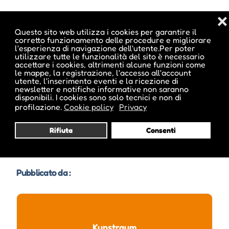
Date e orari evento :
❌
Questo sito web utilizza i cookies per garantire il
corretto funzionamento delle procedure e migliorare
l'esperienza di navigazione dell'utente.Per poter
utilizzare tutte le funzionalità del sito è necessario
L'evento si tiene dal 15 Mar 2014 al 09 Mag 2014
accettare i cookies, altrimenti alcune funzioni come
le mappe, la registrazione, l'accesso all'account
utente, l'inserimento eventi e la ricezione di
newsletter e notifiche informative non saranno
disponibili. I cookies sono solo tecnici e non di
profilazione.
Cookie policy
Privacy
Note sugli orari :
Mo-Sa 7:00-20:00 Uhr
Rifiuta
Consenti
lu-sa ore 7:00-20:00
Pubblicato da :
Kunstraum