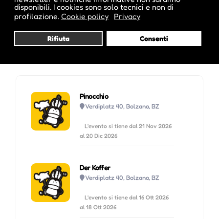
disponibili. I cookies sono solo tecnici e non di
Visita profilo
profilazione.
Cookie policy
Privacy
Rifiuta
Consenti
Potrebbe interessarti anche :
Pinocchio
Verdiplatz 40, Bolzano, BZ
L'evento si tiene dal 21 Nov 2026
al 20 Dic 2026
Der Koffer
Verdiplatz 40, Bolzano, BZ
L'evento si tiene dal 16 Ott 2026
al 18 Ott 2026