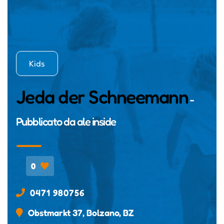
Kids
Jeda der Schneemann
-
Pubblicato da
ale inside
0
0471 980756
Obstmarkt 37, Bolzano, BZ