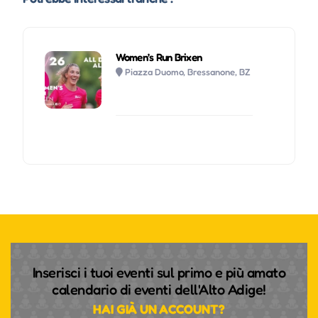
Women’s Run Brixen
Piazza Duomo, Bressanone, BZ
Inserisci i tuoi eventi sul primo e più amato
calendario di eventi dell'Alto Adige!
HAI GIÀ UN ACCOUNT?