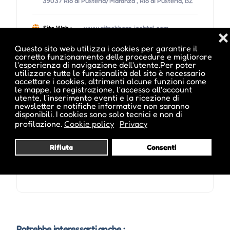
39037 Rio di Pusteria/Maranza , Rio di Pusteria, BZ
Sito Web :
www.gitschberg-jochtal.com
❌
Questo sito web utilizza i cookies per garantire il
corretto funzionamento delle procedure e migliorare
l'esperienza di navigazione dell'utente.Per poter
utilizzare tutte le funzionalità del sito è necessario
accettare i cookies, altrimenti alcune funzioni come
Date e orari evento :
le mappe, la registrazione, l'accesso all'account
utente, l'inserimento eventi e la ricezione di
newsletter e notifiche informative non saranno
disponibili. I cookies sono solo tecnici e non di
profilazione.
Cookie policy
Privacy
L'evento si tiene dal 07 Feb 2013 al 04 Apr 2013
Rifiuta
Consenti
Potrebbe interessarti anche :