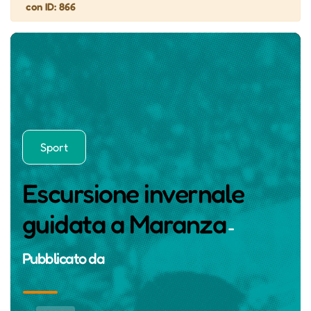
con ID: 866
Sport
Escursione invernale
guidata a Maranza
-
Pubblicato da