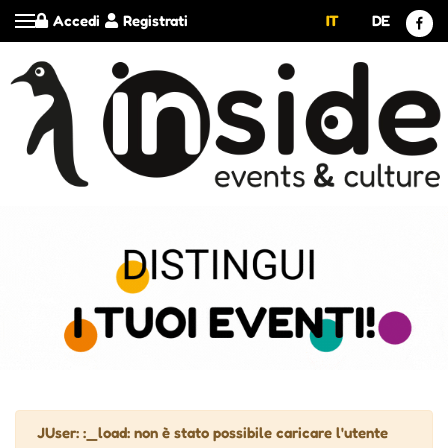
Accedi
Registrati
IT
DE
Attenzione
JUser: :_load: non è stato possibile caricare l'utente