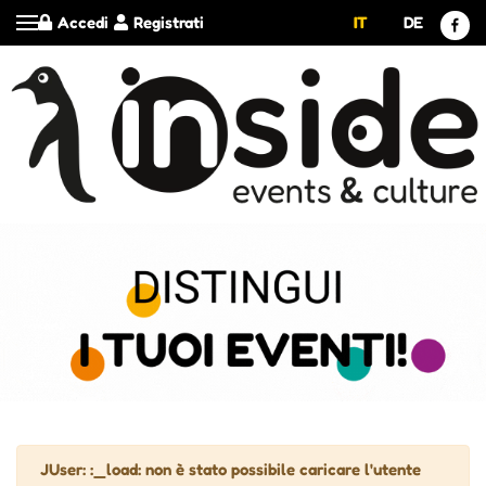
Accedi
Registrati
IT
DE
Attenzione
JUser: :_load: non è stato possibile caricare l'utente