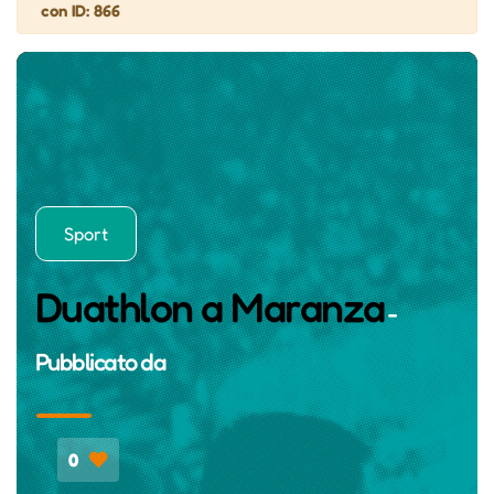
con ID: 866
Sport
Duathlon a Maranza
-
Pubblicato da
0