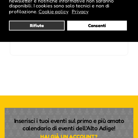
newsletter e notifiche informative non saranno
disponibili. I cookies sono solo tecnici e non di
profilazione.
Cookie policy
Privacy
L'evento si tiene dal 05 Feb 2013 al 02 Apr 2013
Rifiuta
Consenti
Inserisci i tuoi eventi sul primo e più amato
calendario di eventi dell'Alto Adige!
HAI GIÀ UN ACCOUNT?