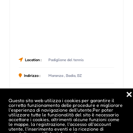
Location :
Padiglione del tennis
Indirizzo :
Maranza , Badia, BZ
Telefono :
333 4534746
❌
Questo sito web utilizza i cookies per garantire il
corretto funzionamento delle procedure e migliorare
l'esperienza di navigazione dell'utente.Per poter
utilizzare tutte le funzionalità del sito è necessario
accettare i cookies, altrimenti alcune funzioni come
le mappe, la registrazione, l'accesso all'account
Date e orari evento :
utente, l'inserimento eventi e la ricezione di