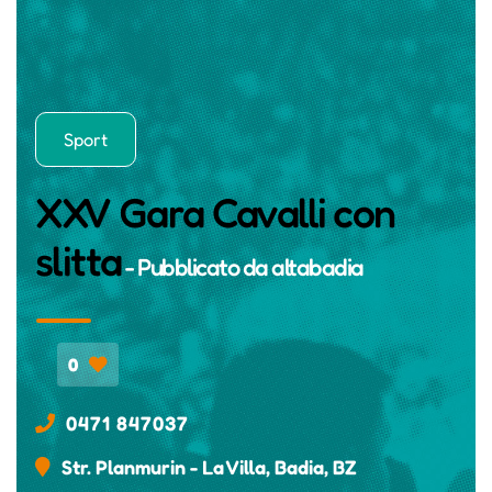
Sport
XXV Gara Cavalli con
slitta
- Pubblicato da
altabadia
0
0471 847037
Str. Planmurin - La Villa, Badia, BZ