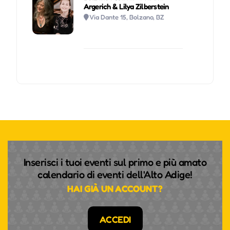
Argerich & Lilya Zilberstein
Via Dante 15, Bolzano, BZ
Inserisci i tuoi eventi sul primo e più amato
calendario di eventi dell'Alto Adige!
HAI GIÀ UN ACCOUNT?
ACCEDI