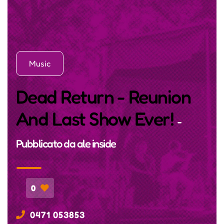
Music
Dead Return - Reunion
And Last Show Ever!
-
Pubblicato da
ale inside
0
0471 053853