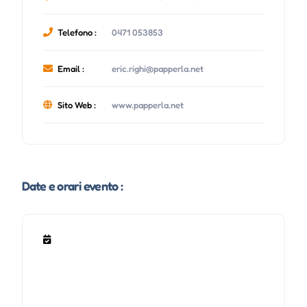
Telefono :
0471 053853
Email :
eric.righi@papperla.net
Sito Web :
www.papperla.net
Date e orari evento :