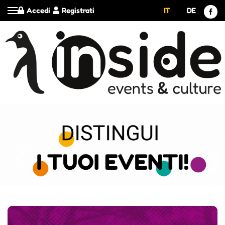
Accedi
Registrati
IT
DE