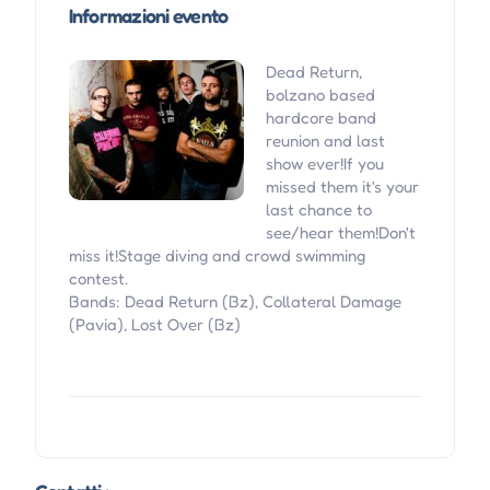
Informazioni evento
Dead Return,
bolzano based
hardcore band
reunion and last
show ever!If you
missed them it's your
last chance to
see/hear them!Don't
miss it!Stage diving and crowd swimming
contest.
Bands: Dead Return (Bz), Collateral Damage
(Pavia), Lost Over (Bz)