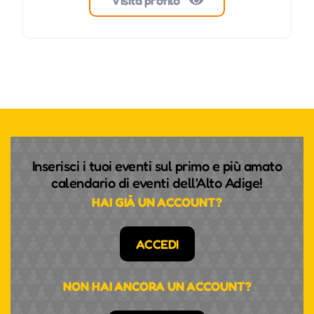
Visita profilo
Inserisci i tuoi eventi sul primo e più amato
calendario di eventi dell'Alto Adige!
HAI GIÀ UN ACCOUNT?
ACCEDI
NON HAI ANCORA UN ACCOUNT?