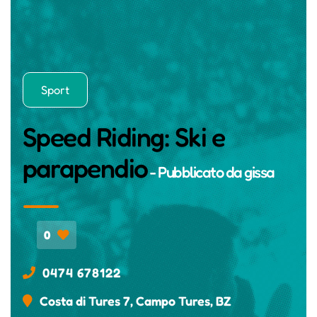
Sport
Speed Riding: Ski e
parapendio
- Pubblicato da
gissa
0
0474 678122
Costa di Tures 7, Campo Tures, BZ