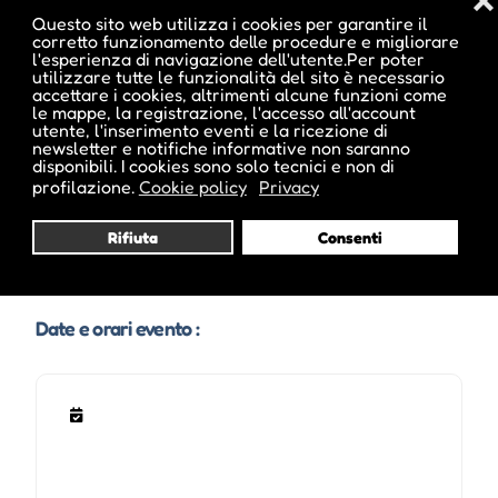
❌
Location :
Speikboden Funivie
Questo sito web utilizza i cookies per garantire il
corretto funzionamento delle procedure e migliorare
l'esperienza di navigazione dell'utente.Per poter
utilizzare tutte le funzionalità del sito è necessario
Indirizzo :
Costa di Tures 7, Campo Tures, BZ
accettare i cookies, altrimenti alcune funzioni come
le mappe, la registrazione, l'accesso all'account
utente, l'inserimento eventi e la ricezione di
Telefono :
0474 678122
newsletter e notifiche informative non saranno
disponibili. I cookies sono solo tecnici e non di
profilazione.
Cookie policy
Privacy
Sito Web :
www.speikboden.it
Rifiuta
Consenti
Date e orari evento :