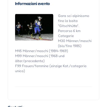
Informazioni evento
Gara sci alpinissmo
fino la baita
"Gitschhütte".
Percorso 6 km
Categorie
M30 Männer/maschi
(bis/fino 1985)
M45 Männer/maschi (1984–1969)
M99 Männer/maschi (1968 und
älter/precedente)
F99 Frauen/femmine (einzige Kat./categoria
unica)