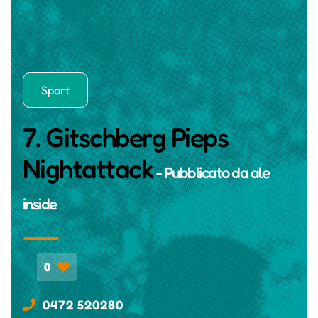
Sport
7. Gitschberg Pieps
Nightattack
- Pubblicato da
ale
inside
0
0472 520280