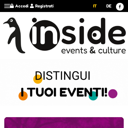
Accedi
Registrati
IT
DE