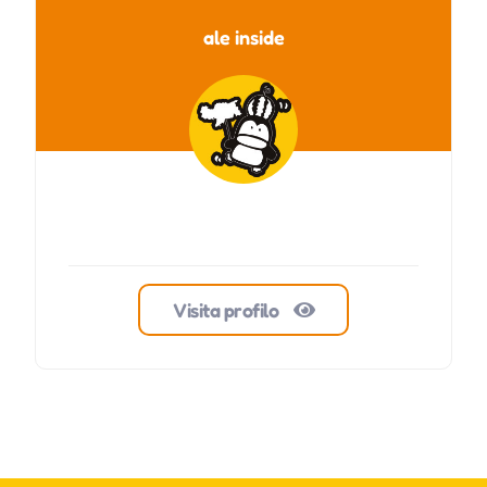
ale inside
Visita profilo