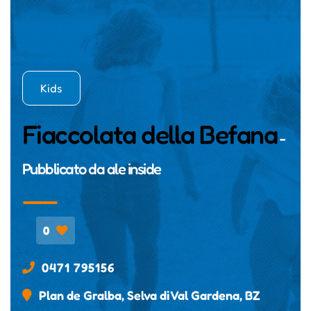
Kids
Fiaccolata della Befana
-
Pubblicato da
ale inside
0
0471 795156
Plan de Gralba, Selva di Val Gardena, BZ