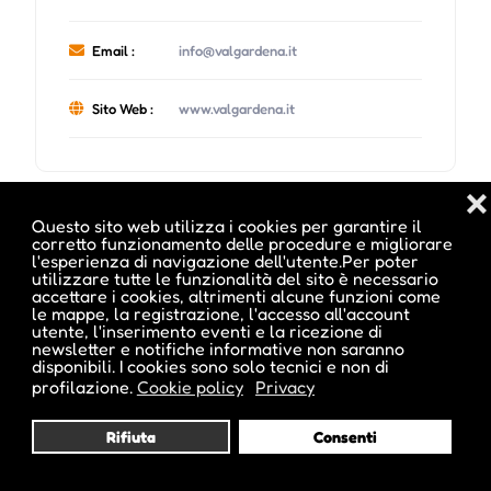
Email :
info@valgardena.it
Sito Web :
www.valgardena.it
❌
Questo sito web utilizza i cookies per garantire il
Date e orari evento :
corretto funzionamento delle procedure e migliorare
l'esperienza di navigazione dell'utente.Per poter
utilizzare tutte le funzionalità del sito è necessario
accettare i cookies, altrimenti alcune funzioni come
le mappe, la registrazione, l'accesso all'account
utente, l'inserimento eventi e la ricezione di
newsletter e notifiche informative non saranno
disponibili. I cookies sono solo tecnici e non di
profilazione.
Cookie policy
Privacy
Rifiuta
Consenti