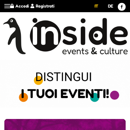
Accedi
Registrati
IT
DE