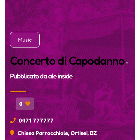
Music
Concerto di Capodanno
-
Pubblicato da
ale inside
0
0471 777777
Chiesa Parrocchiale, Ortisei, BZ