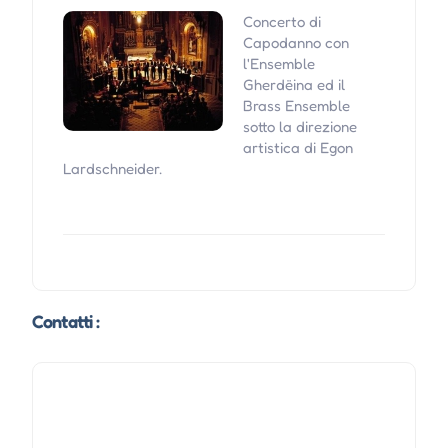
Concerto di
Capodanno con
l'Ensemble
Gherdëina ed il
Brass Ensemble
sotto la direzione
artistica di Egon
Lardschneider.
Contatti :