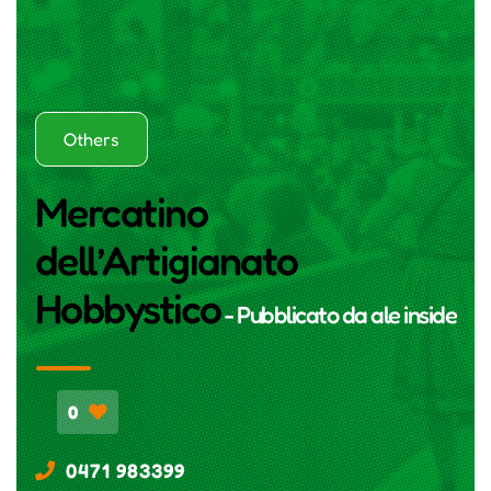
Others
Mercatino
dell’Artigianato
Hobbystico
- Pubblicato da
ale inside
0
0471 983399