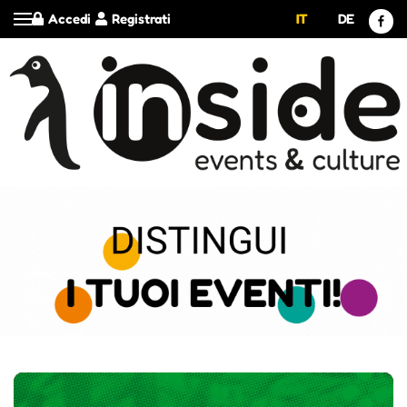
Accedi
Registrati
IT
DE