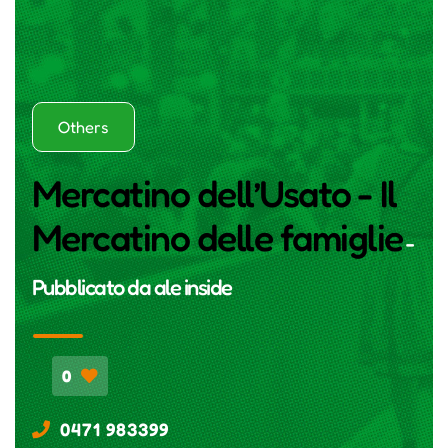
Others
Mercatino dell’Usato - Il
Mercatino delle famiglie
-
Pubblicato da
ale inside
0
0471 983399