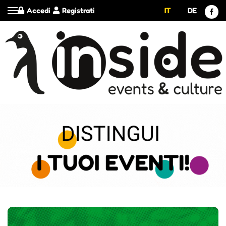
Accedi
Registrati
IT
DE