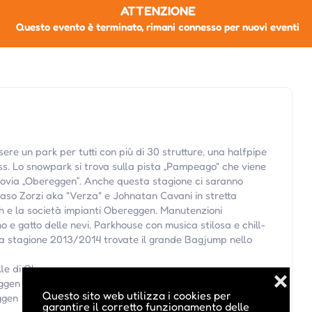
ATTENZIONE
Questo evento è terminato, rimani connesso per nuovi eventi
re un park per tutti con più di 30 strutture, una halfpipe
s. Lo snowpark si trova sulla pista „Pampeago" che viene
iovia „Obereggen”. Anche questa stagione ci saranno
aso Zorzi aka "Verza" e Johnatan Cavani in stretta
h e la società impianti Obereggen. Manutenzioni
o e gatto delle nevi. Parkhouse con musica stilosa e chill-
ella stagione 2013/2014 trovate il grande Bagjump nello
lle di Obereggen
❌
eggen
Questo sito web utilizza i cookies per
ggen
garantire il corretto funzionamento delle