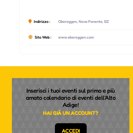
Indirizzo :
Obereggen, Nova Ponente, BZ
Sito Web :
www.obereggen.com
Inserisci i tuoi eventi sul primo e più
amato calendario di eventi dell'Alto
Adige!
HAI GIÀ UN ACCOUNT?
ACCEDI