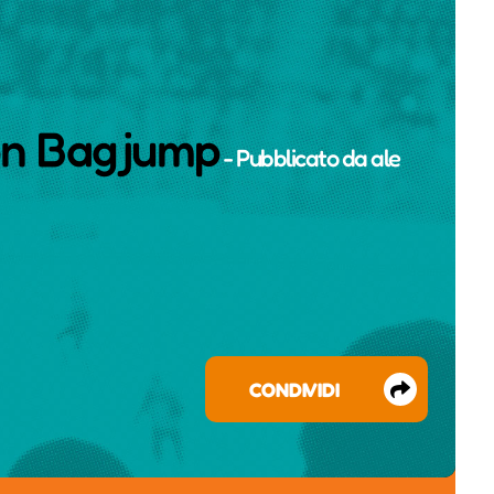
con Bagjump
- Pubblicato da
ale
CONDIVIDI