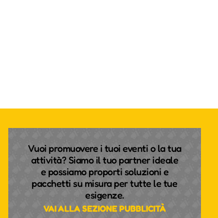
Vuoi promuovere i tuoi eventi o la tua
attività? Siamo il tuo partner ideale
e possiamo proporti soluzioni e
pacchetti su misura per tutte le tue
esigenze.
VAI ALLA SEZIONE PUBBLICITÀ