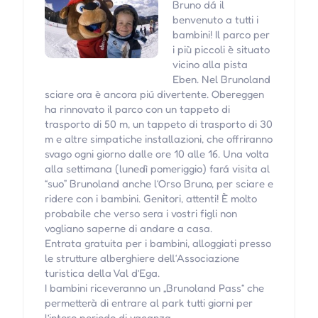
Bruno dá il
benvenuto a tutti i
bambini! Il parco per
i più piccoli è situato
vicino alla pista
Eben. Nel Brunoland
sciare ora è ancora piú divertente. Obereggen
ha rinnovato il parco con un tappeto di
trasporto di 50 m, un tappeto di trasporto di 30
m e altre simpatiche installazioni, che offriranno
svago ogni giorno dalle ore 10 alle 16. Una volta
alla settimana (lunedì pomeriggio) fará visita al
“suo” Brunoland anche l‘Orso Bruno, per sciare e
ridere con i bambini. Genitori, attenti! È molto
probabile che verso sera i vostri figli non
vogliano saperne di andare a casa.
Entrata gratuita per i bambini, alloggiati presso
le strutture alberghiere dell‘Associazione
turistica della Val d’Ega.
I bambini riceveranno un „Brunoland Pass“ che
permetterà di entrare al park tutti giorni per
l’intero periodo di vacanza.