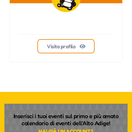
Visita profilo
Inserisci i tuoi eventi sul primo e più amato
calendario di eventi dell'Alto Adige!
HAI GIÀ UN ACCOUNT?