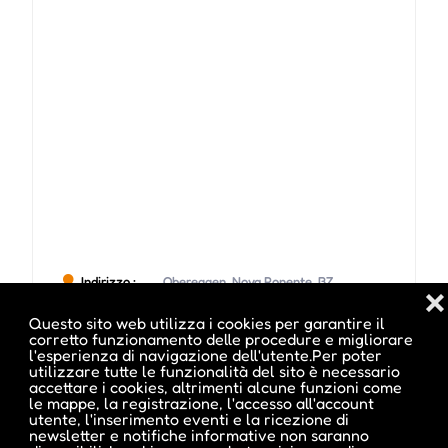
Indirizzo :
Obereggen, Nova Ponente, BZ
❌
Questo sito web utilizza i cookies per garantire il
Sito Web :
www.obereggen.com
corretto funzionamento delle procedure e migliorare
l'esperienza di navigazione dell'utente.Per poter
utilizzare tutte le funzionalità del sito è necessario
accettare i cookies, altrimenti alcune funzioni come
le mappe, la registrazione, l'accesso all'account
utente, l'inserimento eventi e la ricezione di
newsletter e notifiche informative non saranno