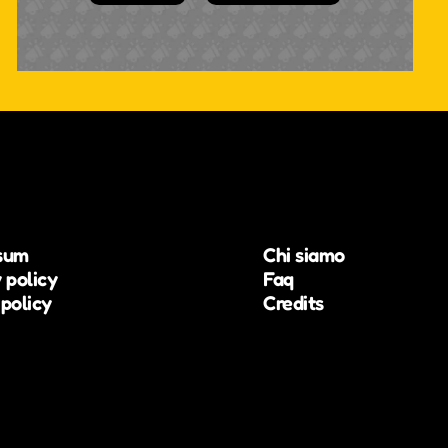
sum
Chi siamo
 policy
Faq
policy
Credits