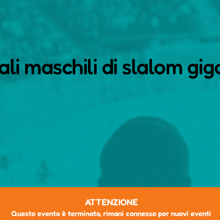
li maschili di slalom gi
ATTENZIONE
Questo evento è terminato, rimani connesso per nuovi eventi