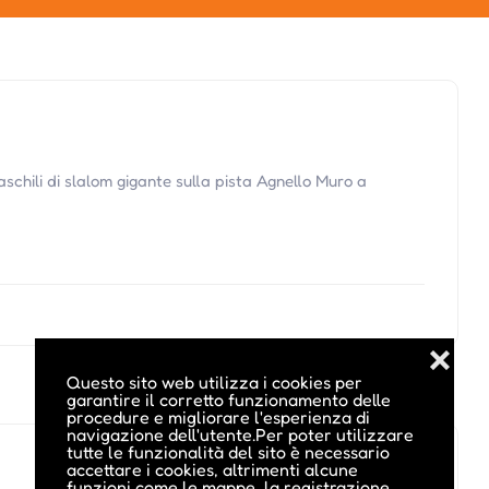
schili di slalom gigante sulla pista Agnello Muro a
❌
Questo sito web utilizza i cookies per
garantire il corretto funzionamento delle
procedure e migliorare l'esperienza di
navigazione dell'utente.Per poter utilizzare
tutte le funzionalità del sito è necessario
accettare i cookies, altrimenti alcune
funzioni come le mappe, la registrazione,