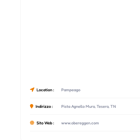
Location :
Pampeago
Indirizzo :
Pista Agnello Muro, Tesero, TN
Sito Web :
www.obereggen.com