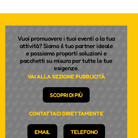
Vuoi promuovere i tuoi eventi o la tua
attività? Siamo il tuo partner ideale
e possiamo proporti soluzioni e
pacchetti su misura per tutte le tue
esigenze.
VAI ALLA SEZIONE PUBBLICITÀ
SCOPRI DI PIÙ
CONTATTACI DIRETTAMENTE
EMAIL
TELEFONO