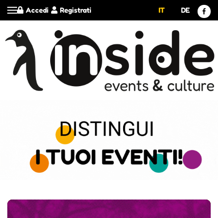
Accedi
Registrati
IT
DE