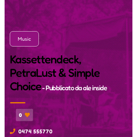
Music
Kassettendeck,
PetraLust & Simple
Choice
- Pubblicato da
ale inside
0
0474 555770