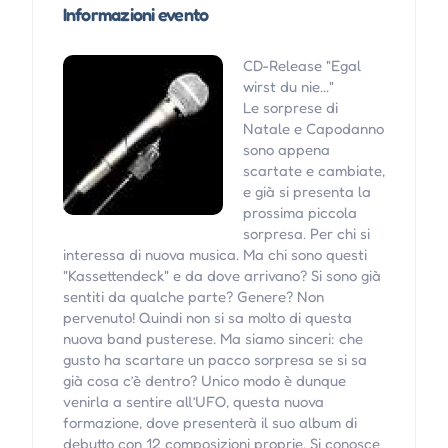
Informazioni evento
CD-Release "Egal
wirst du nie..."
Le sorprese di
Natale e Capodanno
sono appena
scartate e cambiate,
e già si presenta la
prossima piccola
sorpresa. Per chi si
interessa di nuova musica. Ma chi sono questi
"Kassettendeck" e da dove arrivano? Si sono già
sentiti da qualche parte? Genere? Non
pervenuto! Quindi non si sa molto di questa
nuova band pusterese. Ma siamo sinceri: che
gusto ha scartare un pacco sorpresa se si sa
già cosa c’è dentro? Unico modo è dunque
venirla a sentire all’UFO, questa nuova
formazione, dove presenterà il suo album di
debutto con 12 composizioni proprie. Si conosce