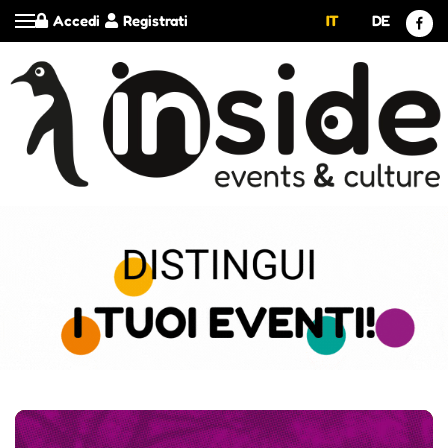
Accedi
Registrati
IT
DE