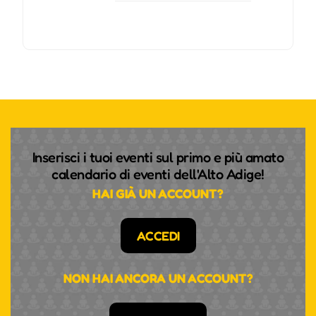
Inserisci i tuoi eventi sul primo e più amato
calendario di eventi dell'Alto Adige!
HAI GIÀ UN ACCOUNT?
ACCEDI
NON HAI ANCORA UN ACCOUNT?