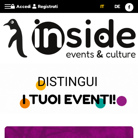
Accedi
Registrati
IT
DE