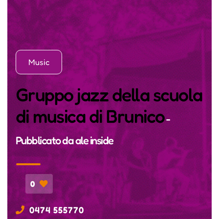
Music
Gruppo jazz della scuola
di musica di Brunico
-
Pubblicato da
ale inside
0
0474 555770