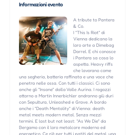
Informazioni evento
A tribute to Pantera
& Co.
I "This Is Riot" di
Vienna dedicano la
loro arte a Dimebag
Darrel. E chi conosce
i Pantera sa cosa lo
aspetta. Heavy riffs
che lavorano come
una segheria, batteria raffinata e una voce che
penetra nelle ossa. Con tutti i classici. Ci sono
anche gli "Insane" dalla Valle Aurina. I ragazzi
attorno a Martin Innerbichler andranno giù duri
con Sepultura, Unleashed e Grave. A bordo
anche i "Death Mentality" di Vienna: death
metal meets modern metal. Senza mezzi
termini. E last but not least: "As We Die" da
Bergamo con il loro metalcore moderno ed
energetico. Ce n’è per tutti i patiti del metal, una