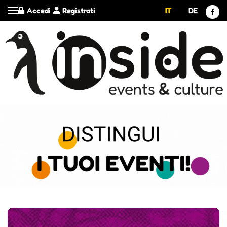
Accedi
Registrati
IT
DE