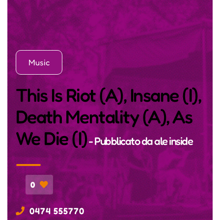
Music
This Is Riot (A), Insane (I),
Death Mentality (A), As
We Die (I)
- Pubblicato da
ale inside
0
0474 555770