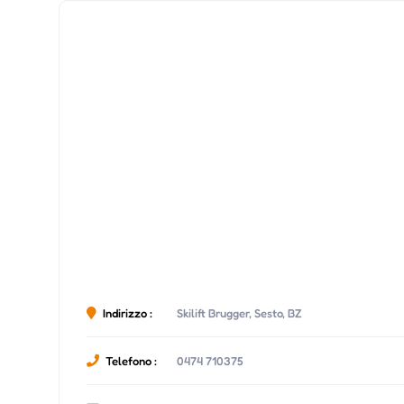
Indirizzo :
Skilift Brugger, Sesto, BZ
Telefono :
0474 710375