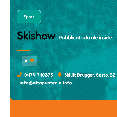
Sport
Skishow
- Pubblicato da
ale inside
0
0474 710375
Skilift Brugger, Sesto, BZ
info@altapusteria.info