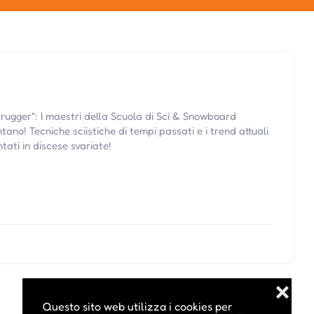
"Brugger": I maestri della Scuola di Sci & Snowboard
ntano! Tecniche sciistiche di tempi passati e i trend attuali
ati in discese svariate!
❌
Questo sito web utilizza i cookies per