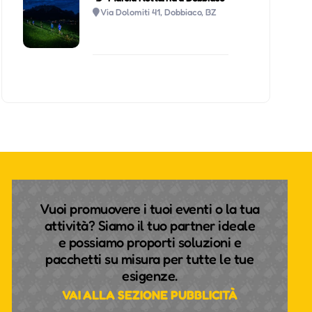
Via Dolomiti 41, Dobbiaco, BZ
Vuoi promuovere i tuoi eventi o la tua
attività? Siamo il tuo partner ideale
e possiamo proporti soluzioni e
pacchetti su misura per tutte le tue
esigenze.
VAI ALLA SEZIONE PUBBLICITÀ