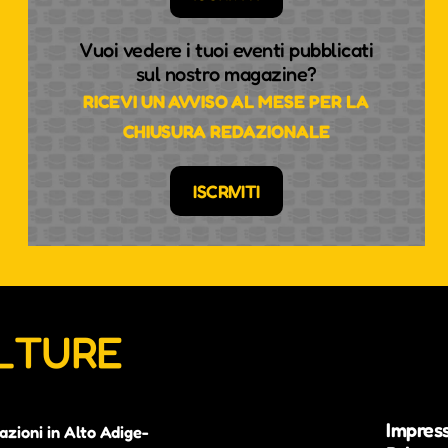
Vuoi vedere i tuoi eventi pubblicati
sul nostro magazine?
RICEVI UN AVVISO AL MESE PER LA
CHIUSURA REDAZIONALE
ISCRIVITI
ULTURE
Impres
azioni in Alto Adige-