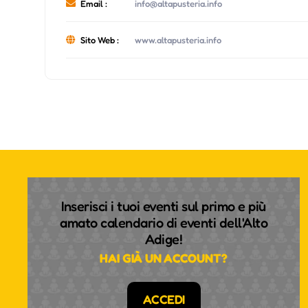
Email :
info@altapusteria.info
Sito Web :
www.altapusteria.info
Inserisci i tuoi eventi sul primo e più
amato calendario di eventi dell'Alto
Adige!
HAI GIÀ UN ACCOUNT?
ACCEDI